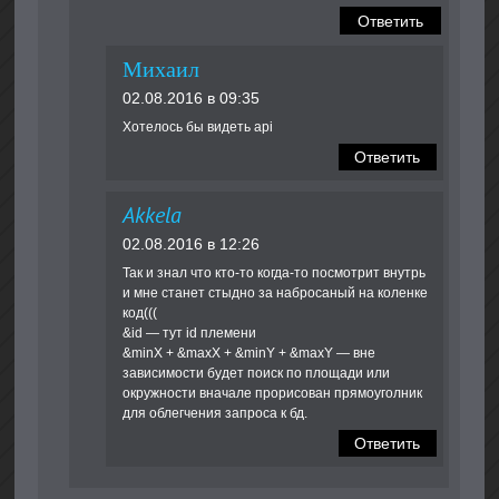
Ответить
Михаил
02.08.2016 в 09:35
Хотелось бы видеть api
Ответить
Akkela
02.08.2016 в 12:26
Так и знал что кто-то когда-то посмотрит внутрь
и мне станет стыдно за набросаный на коленке
код(((
&id — тут id племени
&minX + &maxX + &minY + &maxY — вне
зависимости будет поиск по площади или
окружности вначале прорисован прямоуголник
для облегчения запроса к бд.
Ответить