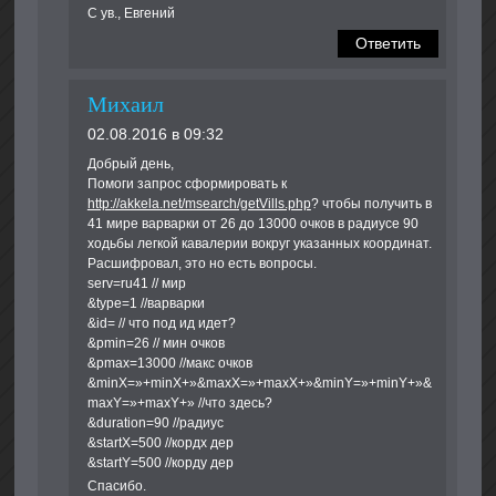
С ув., Евгений
Ответить
Михаил
02.08.2016 в 09:32
Добрый день,
Помоги запрос сформировать к
http://akkela.net/msearch/getVills.php
? чтобы получить в
41 мире варварки от 26 до 13000 очков в радиусе 90
ходьбы легкой кавалерии вокруг указанных координат.
Расшифровал, это но есть вопросы.
serv=ru41 // мир
&type=1 //варварки
&id= // что под ид идет?
&pmin=26 // мин очков
&pmax=13000 //макс очков
&minX=»+minX+»&maxX=»+maxX+»&minY=»+minY+»&
maxY=»+maxY+» //что здесь?
&duration=90 //радиус
&startX=500 //кордх дер
&startY=500 //кордy дер
Спасибо.