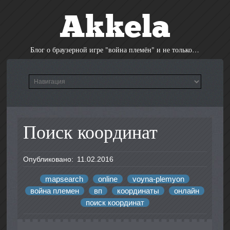
Akkela
Блог о браузерной игре "война племён" и не только…
Поиск координат
Опубликовано:
11.02.2016
mapsearch
online
voyna-plemyon
война племен
вп
координаты
онлайн
поиск координат