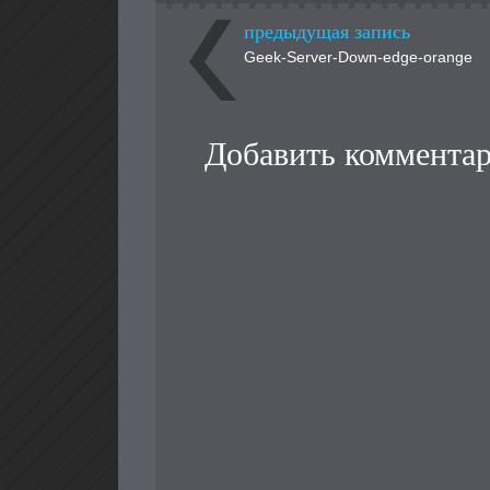
предыдущая запись
Geek-Server-Down-edge-orange
Добавить коммента