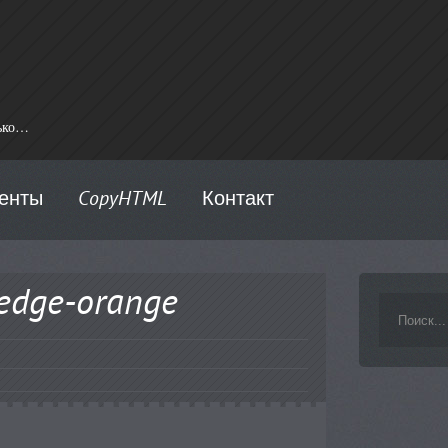
лько…
менты
CopyHTML
Контакт
edge-orange